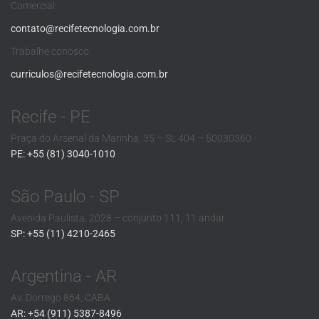
Comercial:
contato@recifetecnologia.com.br
Trabalhe conosco:
curriculos@recifetecnologia.com.br
Recife - PE
Praça do Arsenal da Marinha, 35 – SL 404 – 50030360
PE: +55 (81) 3040-1010
São Paulo - SP
Avenida Paulista, 2028 – conjunto 111, 11 andar
SP: +55 (11) 4210-2465
Argentina - AR
Av. Dorrego 864, CABA
AR: +54 (911) 5387-8496