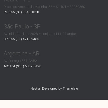
Praça do Arsenal da Marinha, 35 – SL 404 – 50030360
PE: +55 (81) 3040-1010
São Paulo - SP
Avenida Paulista, 2028 – conjunto 111, 11 andar
SP: +55 (11) 4210-2465
Argentina - AR
Av. Dorrego 864, CABA
AR: +54 (911) 5387-8496
Hestia | Developed by
ThemeIsle