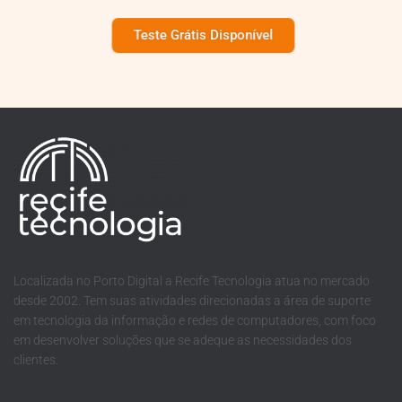
Teste Grátis Disponível
Localizada no Porto Digital a Recife Tecnologia atua no mercado
desde 2002. Tem suas atividades direcionadas a área de suporte
em tecnologia da informação e redes de computadores, com foco
em desenvolver soluções que se adeque as necessidades dos
clientes.