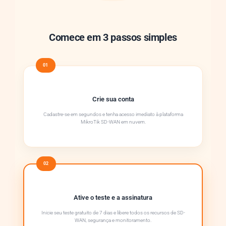
Comece em 3 passos simples
01
Crie sua conta
Cadastre-se em segundos e tenha acesso imediato à plataforma
MikroTik SD-WAN em nuvem.
02
Ative o teste e a assinatura
Inicie seu teste gratuito de 7 dias e libere todos os recursos de SD-
WAN, segurança e monitoramento.