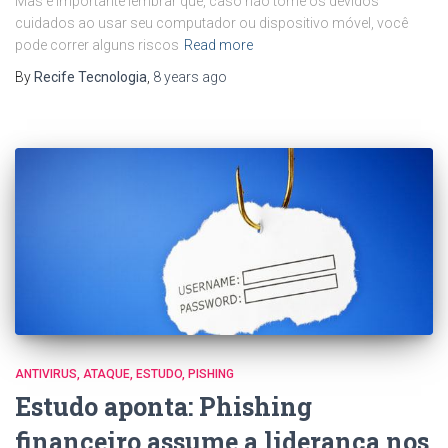
Mas é importante lembrar que, caso não tome os devidos
cuidados ao usar seu computador ou dispositivo móvel, você
pode correr alguns riscos
Read more
By
Recife Tecnologia
,
8 years
ago
ANTIVIRUS
ATAQUE
ESTUDO
PISHING
Estudo aponta: Phishing
financeiro assume a liderança nos