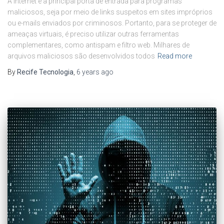
A internet é a principal porta de entrada para programas
maliciosos, seja por meio de links suspeitos em sites impróprios
ou e-mails enviados por criminosos. Portanto, para se proteger de
ameaças virtuais, é preciso utilizar outras ferramentas
complementares, como antispam e filtro web. Milhares de
arquivos maliciosos são desenvolvidos todos
Read more
By
Recife Tecnologia
,
6 years
ago