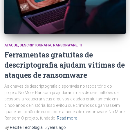
ATAQUE
DESCRIPTOGRAFIA
RANSONWARE
TI
Ferramentas gratuitas de
descriptografia ajudam vítimas de
ataques de ransomware
As chaves de descriptografia disponíveis no repositório do
projeto No More Ransom já ajudaram mais de seis milhões de
pessoas a recuperar seus arquivos e dados gratuitamente em
cinco anos de história. Isso evitou que criminosos ganhassem
quase um bilhão de euros com ataques de ransomware. No More
Ransom O projeto, fundado
Read more
By
Recife Tecnologia
,
5 years
ago