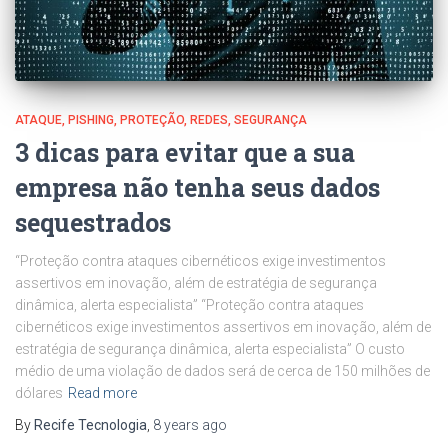
ATAQUE
PISHING
PROTEÇÃO
REDES
SEGURANÇA
3 dicas para evitar que a sua
empresa não tenha seus dados
sequestrados
“Proteção contra ataques cibernéticos exige investimentos
assertivos em inovação, além de estratégia de segurança
dinâmica, alerta especialista” “Proteção contra ataques
cibernéticos exige investimentos assertivos em inovação, além de
estratégia de segurança dinâmica, alerta especialista” O custo
médio de uma violação de dados será de cerca de 150 milhões de
dólares
Read more
By
Recife Tecnologia
,
8 years
ago