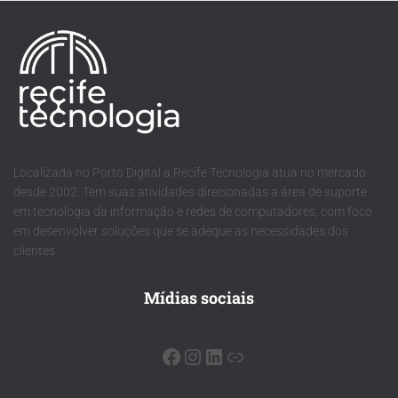
Localizada no Porto Digital a Recife Tecnologia atua no mercado
desde 2002. Tem suas atividades direcionadas a área de suporte
em tecnologia da informação e redes de computadores, com foco
em desenvolver soluções que se adeque as necessidades dos
clientes.
Mídias sociais