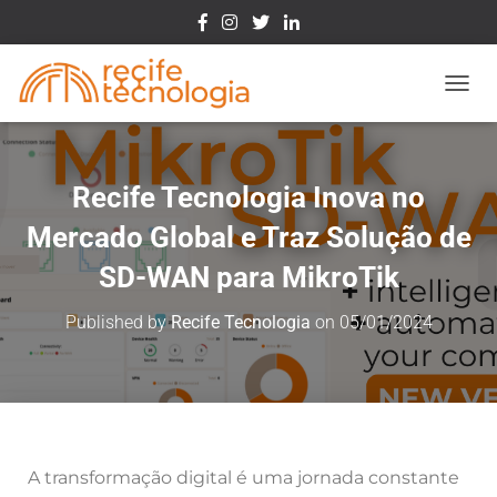
Toggle
Recife Tecnologia Inova no
Mercado Global e Traz Solução de
SD-WAN para MikroTik
Published by
Recife Tecnologia
on
05/01/2024
A transformação digital é uma jornada constante