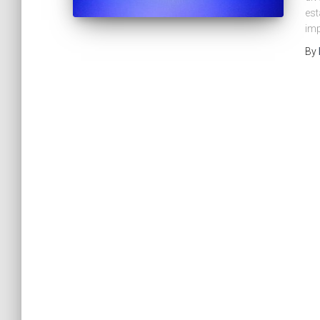
est
imp
By