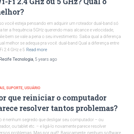
i-Fi 2.4 GHz ou 5 GHz? Qual o
elhor?
o você esteja pensando em adquirir um roteador dual-band só
a ter a frequência 5GHz querendo mais alcance e velocidade,
lie bem se vale a pena o seu investimento. Saiba qual a diferença
ual melhor se adequa pra você. dual-band Qual a diferença entre
Fi 2.4 GHz e 5
Read more
Recife Tecnologia
,
5 years
ago
CAS
SUPORTE
USUÁRIO
or que reiniciar o computador
arece resolver tantos problemas?
 é nenhum segredo que desligar seu computador – ou
eador, ou tablet etc. – e ligá-lo novamente parece resolver
ersos problemas. Mas por quê? Basicamente, nenhum software