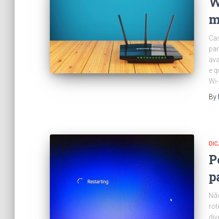
W
m
Cas
par
ava
e q
Wi-
By
DI
P
p
Não
rot
div