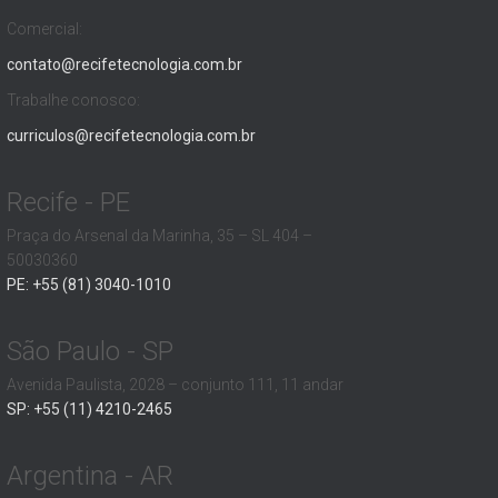
Comercial:
contato@recifetecnologia.com.br
Trabalhe conosco:
curriculos@recifetecnologia.com.br
Recife - PE
Praça do Arsenal da Marinha, 35 – SL 404 –
50030360
PE: +55 (81) 3040-1010
São Paulo - SP
Avenida Paulista, 2028 – conjunto 111, 11 andar
SP: +55 (11) 4210-2465
Argentina - AR