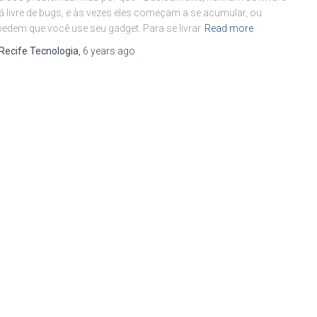
á livre de bugs, e às vezes eles começam a se acumular, ou
edem que você use seu gadget. Para se livrar
Read more
Recife Tecnologia
,
6 years
ago