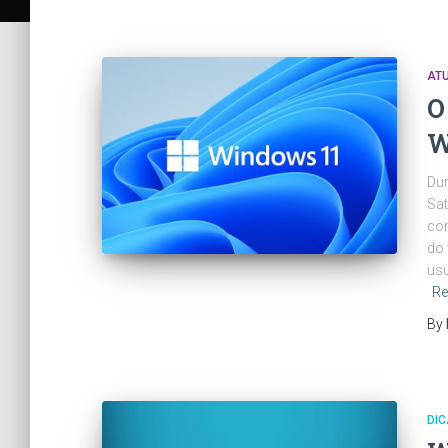
AT
O
W
Dur
Sat
com
do 
usu
Re
By
DI