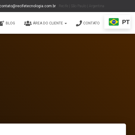
contato@recifetecnologia.com.br
Recife | São Paulo | Argentina
PT
BLOG
ÁREA DO CLIENTE
CONTATO