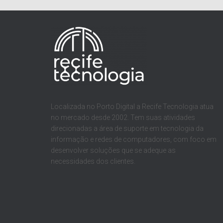
Localizada no Porto Digital a Recife Tecnologia atua
no mercado desde 2002. Tem suas atividades
direcionadas a área de suporte em tecnologia da
informação e redes de computadores, com foco em
desenvolver soluções que se adeque as
necessidades dos clientes.