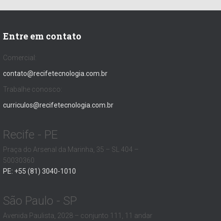
Entre em contato
Comercial:
contato@recifetecnologia.com.br
Trabalhe conosco:
curriculos@recifetecnologia.com.br
Recife - PE
Praça do Arsenal da Marinha, 35 – SL 404 –
50030360
PE: +55 (81) 3040-1010
São Paulo - SP
Avenida Paulista, 2028 – conjunto 111, 11 andar