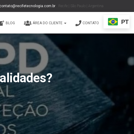
contato@recifetecnologia.com.br
Recife | São Paulo | Argentina
PT
BLOG
ÁREA DO CLIENTE
CONTATO
nalidades?