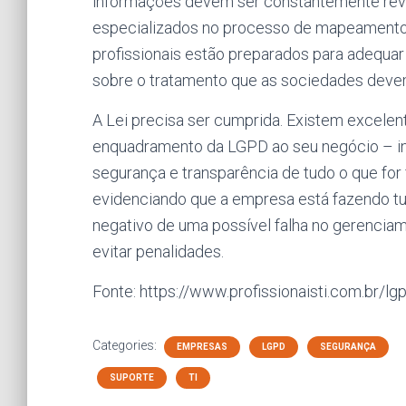
informações devem ser constantemente revis
especializados no processo de mapeamento
profissionais estão preparados para adequar 
sobre o tratamento que as sociedades deve
A Lei precisa ser cumprida. Existem excelen
enquadramento da LGPD ao seu negócio – i
segurança e transparência de tudo o que for f
evidenciando que a empresa está fazendo tu
negativo de uma possível falha no gerenciam
evitar penalidades.
Fonte: https://www.profissionaisti.com.br/lg
Categories:
EMPRESAS
LGPD
SEGURANÇA
SUPORTE
TI