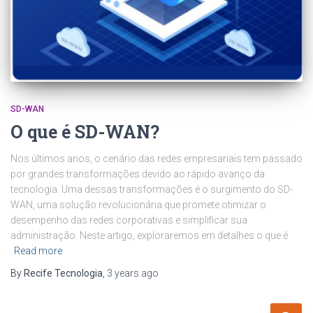
SD-WAN
O que é SD-WAN?
Nos últimos anos, o cenário das redes empresariais tem passado
por grandes transformações devido ao rápido avanço da
tecnologia. Uma dessas transformações é o surgimento do SD-
WAN, uma solução revolucionária que promete otimizar o
desempenho das redes corporativas e simplificar sua
administração. Neste artigo, exploraremos em detalhes o que é
Read more
By
Recife Tecnologia
,
3 years
ago