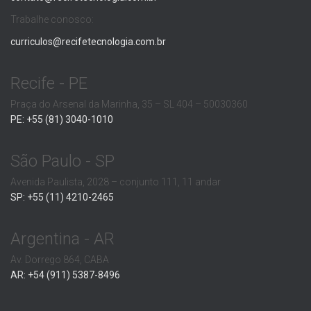
Trabalhe conosco:
curriculos@recifetecnologia.com.br
Recife - PE
Praça do Arsenal da Marinha, 35 – SL 404 – 50030360
PE: +55 (81) 3040-1010
São Paulo - SP
Avenida Paulista, 2028 – conjunto 111, 11 andar
SP: +55 (11) 4210-2465
Argentina - AR
Av. Dorrego 864, CABA
AR: +54 (911) 5387-8496