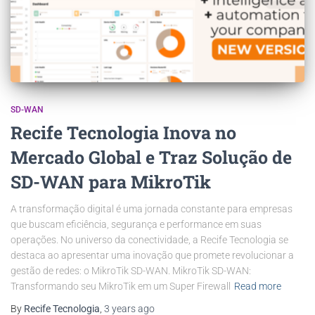
SD-WAN
Recife Tecnologia Inova no
Mercado Global e Traz Solução de
SD-WAN para MikroTik
A transformação digital é uma jornada constante para empresas
que buscam eficiência, segurança e performance em suas
operações. No universo da conectividade, a Recife Tecnologia se
destaca ao apresentar uma inovação que promete revolucionar a
gestão de redes: o MikroTik SD-WAN. MikroTik SD-WAN:
Transformando seu MikroTik em um Super Firewall
Read more
By
Recife Tecnologia
,
3 years
ago