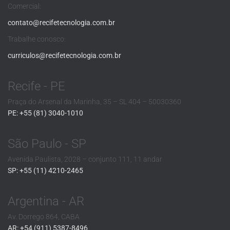
Comercial:
contato@recifetecnologia.com.br
Trabalhe conosco:
curriculos@recifetecnologia.com.br
Recife - PE
Praça do Arsenal da Marinha, 35 – SL 404 – 50030360
PE: +55 (81) 3040-1010
São Paulo - SP
Avenida Paulista, 2028 – conjunto 111, 11 andar
SP: +55 (11) 4210-2465
Argentina - AR
Av. Dorrego 864, CABA
AR: +54 (911) 5387-8496