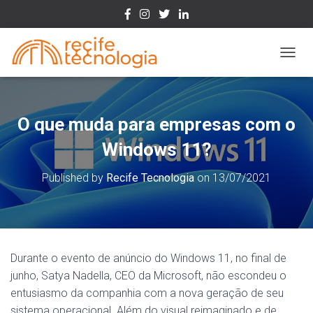
Toggle
O que muda para empresas com o
Windows 11?
Published by
Recife Tecnologia
on
13/07/2021
Durante o evento de anúncio do Windows 11, no final de
junho, Satya Nadella, CEO da Microsoft, não escondeu o
entusiasmo da companhia com a nova geração de seu
sistema operacional. Além do visual reimaginado e de