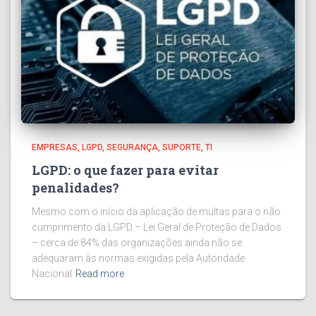
EMPRESAS
LGPD
SEGURANÇA
SUPORTE
TI
LGPD: o que fazer para evitar
penalidades?
Mesmo com o início da aplicação de multas para o não
cumprimento da LGPD – Lei Geral de Proteção de Dados
– cerca de 84% das organizações ainda não se
adequaram às normas exigidas pela Autoridade
Nacional
Read more