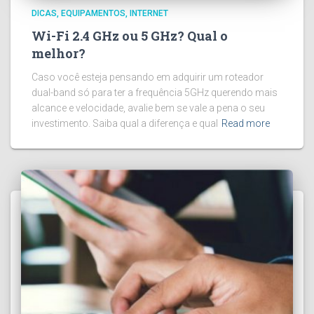
DICAS
EQUIPAMENTOS
INTERNET
Wi-Fi 2.4 GHz ou 5 GHz? Qual o
melhor?
Caso você esteja pensando em adquirir um roteador
dual-band só para ter a frequência 5GHz querendo mais
alcance e velocidade, avalie bem se vale a pena o seu
investimento. Saiba qual a diferença e qual
Read more