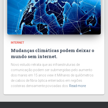
INTERNET
Mudanças climáticas podem deixar o
mundo sem internet.
Novo estudo retrata que as infraestruturas de
comunicação podem ser submergidas pelo aumento
dos mares em 15 anos view it Milhares de quilômetros
de cabos de fibra óptica enterrados em regiões
costeiras densamente povoadas dos
Read more