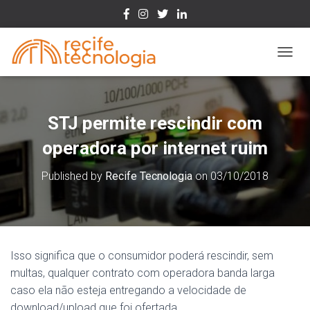
Toggle
STJ permite rescindir com
operadora por internet ruim
Published by
Recife Tecnologia
on
03/10/2018
Isso significa que o consumidor poderá rescindir, sem
multas, qualquer contrato com operadora banda larga
caso ela não esteja entregando a velocidade de
download/upload que foi ofertada.